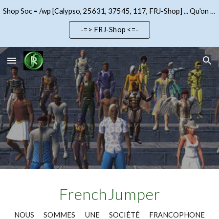
Shop Soc = /wp [Calypso, 25631, 37545, 117, FRJ-Shop] ... Qu'on se le dise !!!
Skip to main content
Skip to navigation
-=> FRJ-Shop <=-
FrenchJumper
NOUS SOMMES UNE SOCIÉTÉ FRANCOPHONE