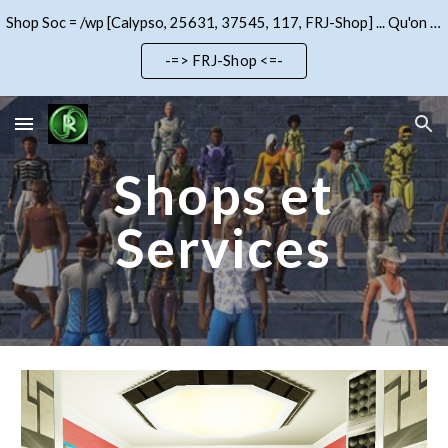
Shop Soc = /wp [Calypso, 25631, 37545, 117, FRJ-Shop] ... Qu'on se le dise !!!
Skip to main content
Skip to navigation
-=> FRJ-Shop <=-
Shops et
Services