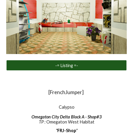
-= Listing =-
[
FrenchJumper
]
Calypso
Omegaton City Delta Block A - Shop#3
TP :
Omegaton West Habitat
"
FRJ-Shop
"