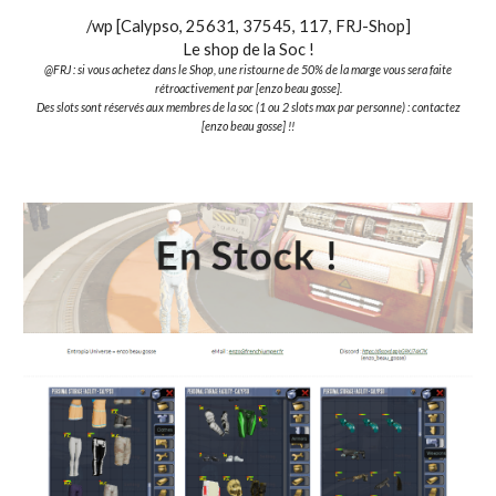
/wp [Calypso, 25631, 37545, 117, FRJ-Shop]
Le shop de la Soc !
@FRJ : si vous achetez dans le Shop, une ristourne de 50% de la marge vous sera faite
rétroactivement par [enzo beau gosse].
Des slots sont réservés aux membres de la soc (1 ou 2 slots max par personne) : contactez
[enzo beau gosse] !!