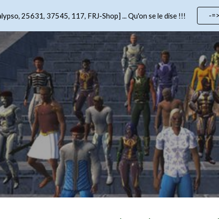
-=
lypso, 25631, 37545, 117, FRJ-Shop] ... Qu'on se le dise !!!
ip to main content
Skip to navigat