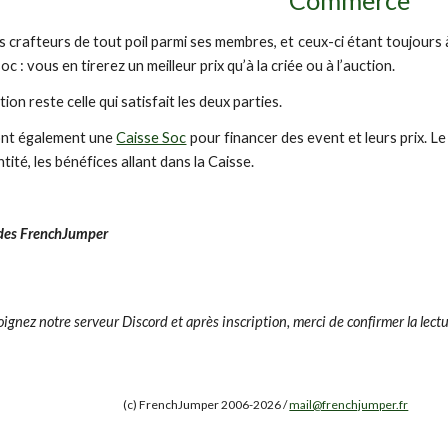
Commerce
 crafteurs de tout poil parmi ses membres, et ceux-ci étant toujours 
oc : vous en tirerez un meilleur prix qu’à la criée ou à l’auction.
ion reste celle qui satisfait les deux parties.
ont également une
Caisse Soc
pour financer des event et leurs prix. L
tité, les bénéfices allant dans la Caisse.
 des FrenchJumper
gnez notre serveur Discord et après inscription, merci de confirmer la lectur
(c) FrenchJumper 2006-2026 /
mail@frenchjumper.fr