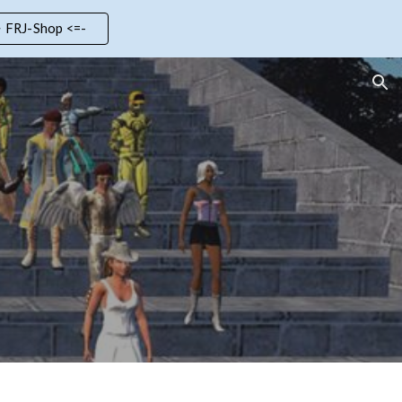
> FRJ-Shop <=-
ion