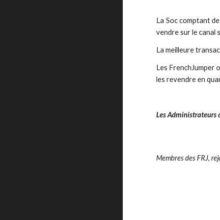
La Soc comptant des
vendre sur le canal s
La meilleure transact
Les FrenchJumper 
les revendre en quan
Les Administrateurs
Membres des FRJ, rejoi