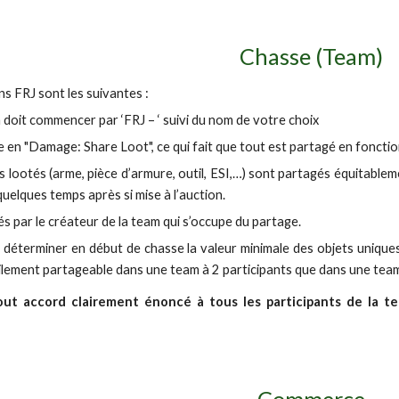
Chasse (Team)
 FRJ sont les suivantes :
 doit commencer par ‘FRJ – ‘ suivi du nom de votre choix
ée en "Damage: Share Loot", ce qui fait que tout est partagé en foncti
es lootés (arme, pièce d’armure, outil, ESI,…) sont partagés équitable
uelques temps après si mise à l’auction.
sés par le créateur de la team qui s’occupe du partage.
de déterminer en début de chasse la valeur minimale des objets unique
cilement partageable dans une team à 2 participants que dans une team
out accord clairement énoncé à tous les participants de la 