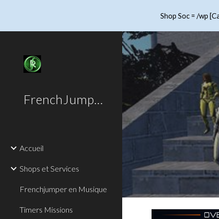
Shop Soc = /wp [Ca
Sk
FrenchJumper
Accueil
Shops et Services
Frenchjumper en Musique
Timers Missions