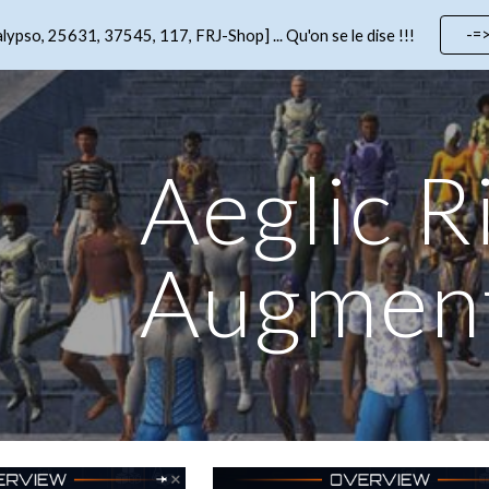
-=
lypso, 25631, 37545, 117, FRJ-Shop] ... Qu'on se le dise !!!
ip to main content
Skip to navigat
Aeglic R
Augmen