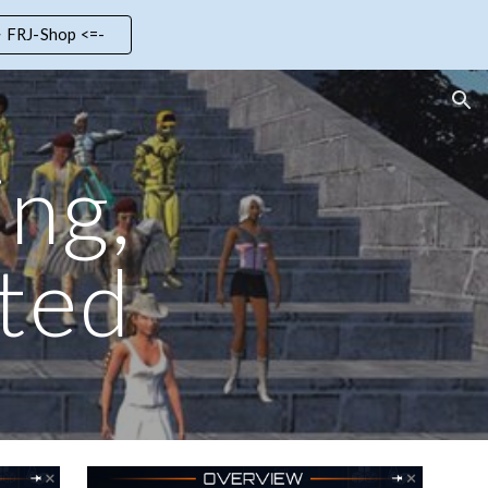
> FRJ-Shop <=-
ion
ing,
ted