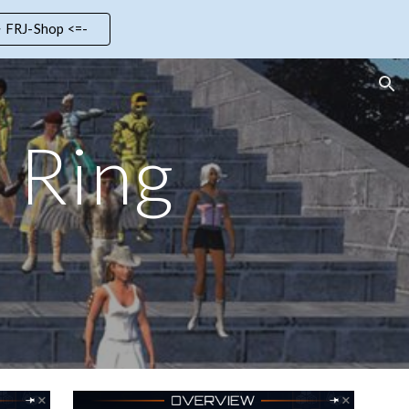
> FRJ-Shop <=-
ion
 Ring
6