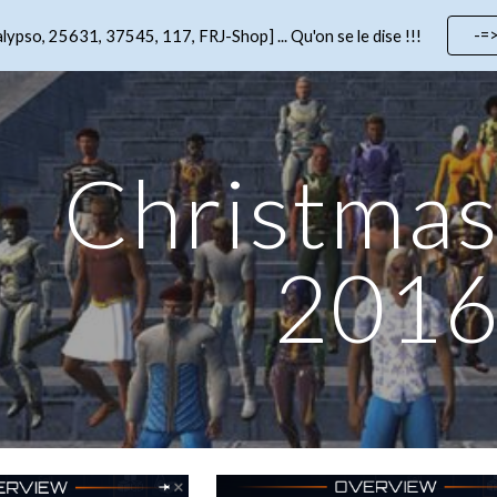
-=
lypso, 25631, 37545, 117, FRJ-Shop] ... Qu'on se le dise !!!
ip to main content
Skip to navigat
Christmas
201