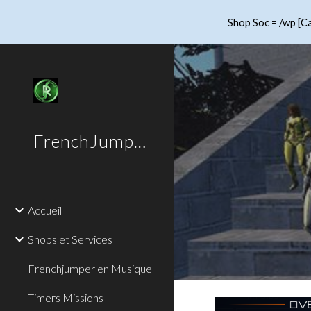
Shop Soc = /wp [Ca
Sk
FrenchJumper
Accueil
Shops et Services
Frenchjumper en Musique
Timers Missions