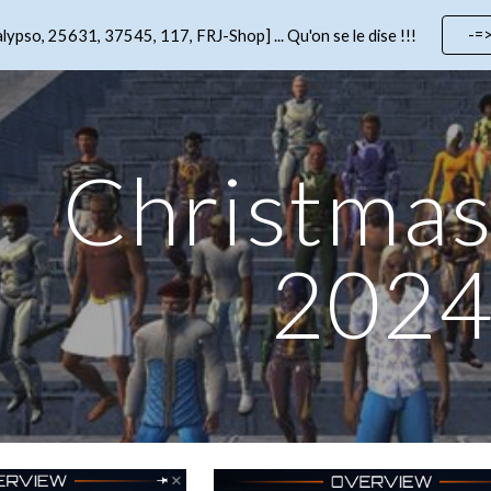
-=
lypso, 25631, 37545, 117, FRJ-Shop] ... Qu'on se le dise !!!
ip to main content
Skip to navigat
Christmas
202