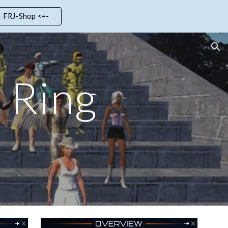
> FRJ-Shop <=-
ion
 Ring
4