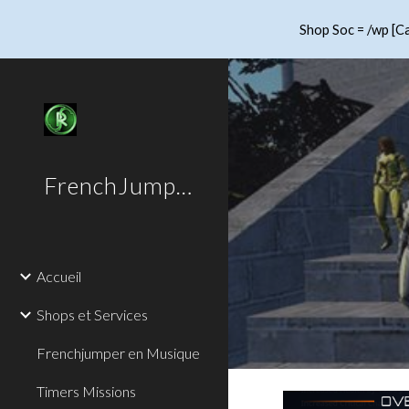
Shop Soc = /wp [Ca
Sk
FrenchJumper
Accueil
Shops et Services
Frenchjumper en Musique
Timers Missions