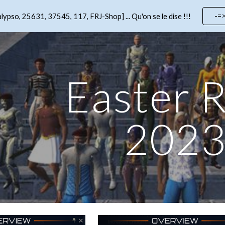
-=
lypso, 25631, 37545, 117, FRJ-Shop] ... Qu'on se le dise !!!
ip to main content
Skip to navigat
Easter 
202