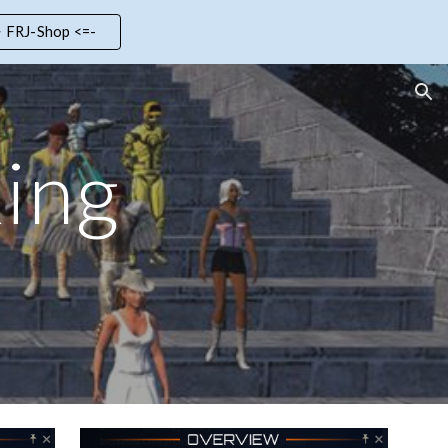
> FRJ-Shop <=-
ion
Ring
3