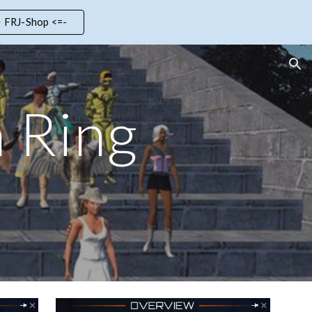
> FRJ-Shop <=-
ion
 Ring
5