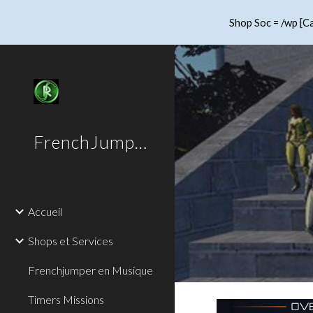
Shop Soc = /wp [Ca
Sk
FrenchJumper
Accueil
Shops et Services
Frenchjumper en Musique
Timers Missions