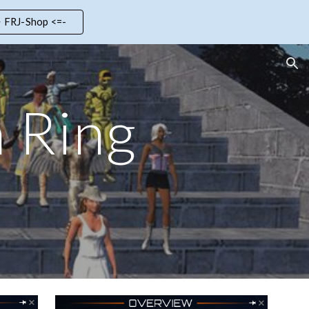
> FRJ-Shop <=-
ion
 Ring
9