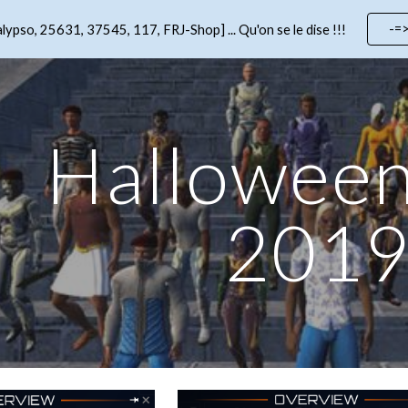
-=
lypso, 25631, 37545, 117, FRJ-Shop] ... Qu'on se le dise !!!
ip to main content
Skip to navigat
Halloween
201