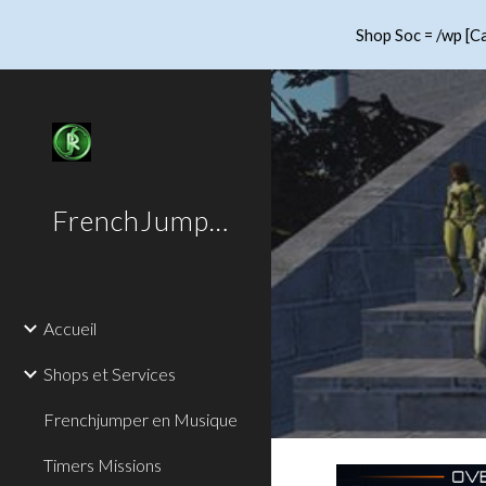
Shop Soc = /wp [Ca
Sk
FrenchJumper
Accueil
Shops et Services
Frenchjumper en Musique
Timers Missions