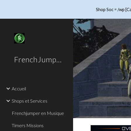
Shop Soc = /wp [Ca
Sk
FrenchJumper
Accueil
Shops et Services
Frenchjumper en Musique
Timers Missions