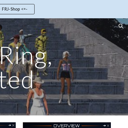
> FRJ-Shop <=-
ion
Ring,
ted