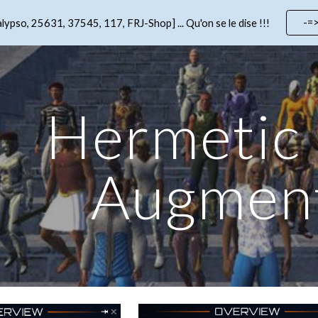
-=
lypso, 25631, 37545, 117, FRJ-Shop] ... Qu'on se le dise !!!
ip to main content
Skip to navigat
Hermetic 
Augmen